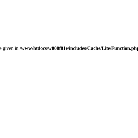
ue given in
/www/htdocs/w008f81e/includes/Cache/Lite/Function.ph